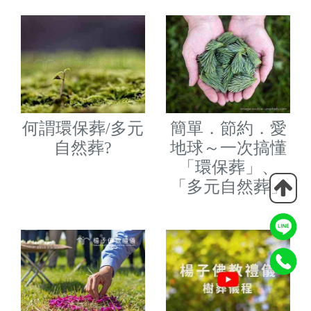
環保葬視頻
環保葬新知
何謂環保葬/多元
簡單．節約．愛
自然葬?
地球～一次搞懂
「環保葬」、
「多元自然葬」