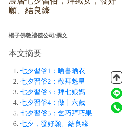
農曆七夕習俗，拜織女，發好
願、結良緣
楊子佛教禮儀公司/撰文
本文摘要
七夕習俗1：晒書晒衣
七夕習俗2：敬拜魁星
七夕習俗3：拜七娘媽
七夕習俗4：做十六歲
七夕習俗5：乞巧拜巧果
七夕，發好願、結良緣