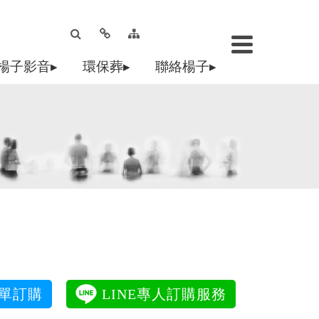
楊子影音▸
環保葬▸
聯絡楊子▸
處
e表單訂購
LINE專人訂購服務