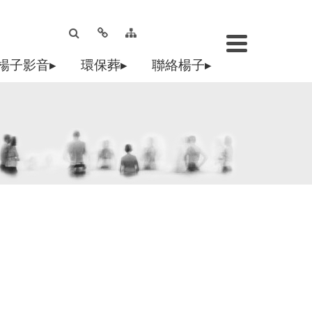
楊子影音▸
環保葬▸
聯絡楊子▸