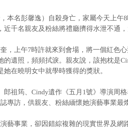
y
，本名彭馨逸
）自殺身亡，家屬今天上午8
，近千名親友及粉絲將禮廳擠得水泄不通，大
彭作奎，上午7時許就來到會場，將一個紅色
的遺照，頻頻拭淚。親友說，該抱枕是Ci
是她在曉明女中就學時獲得的獎狀。
郎祖筠、Cindy遺作《五月1號》導演周
面雜誌專訪，供親友、粉絲緬懷她演藝事業最
熱愛演藝事業，卻因錯綜複雜的現實世界及