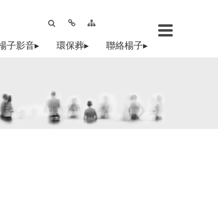
楊子影音▸
環保葬▸
聯絡楊子▸