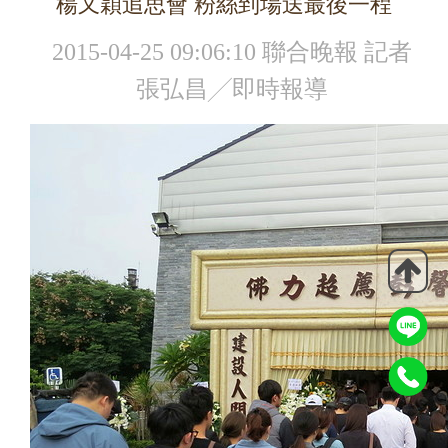
楊又穎追思會 粉絲到場送最後一程
2015-04-25 09:06:10
聯合晚報 記者
張弘昌╱即時報導