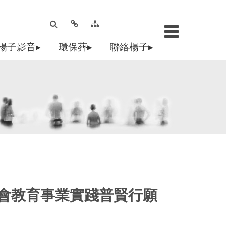
楊子影音▸
環保葬▸
聯絡楊子▸
社會教育事業實踐普賢行願