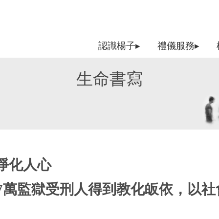
認識楊子▸
禮儀服務▸
生命書寫
淨化人心
逾7萬監獄受刑人得到教化皈依，以