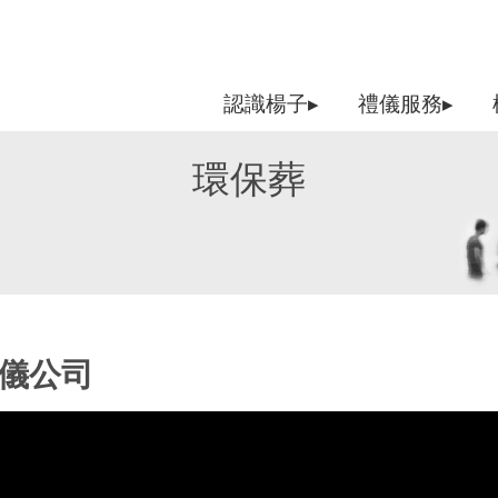
認識楊子▸
禮儀服務▸
環保葬
禮儀公司