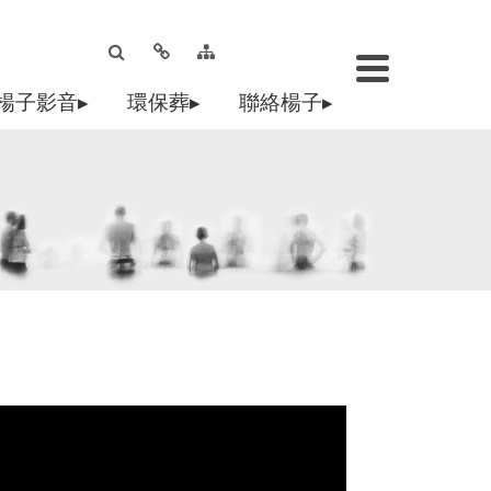
楊子影音▸
環保葬▸
聯絡楊子▸