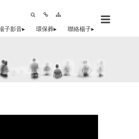
楊子影音▸
環保葬▸
聯絡楊子▸