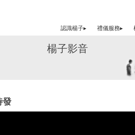
認識楊子▸
禮儀服務▸
楊子影音
待發