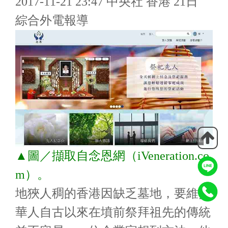
2017-11-21 23:47 中央社 香港 21日
綜合外電報導
▲
圖／擷取自念恩網（iVeneration.co
m）。
地狹人稠的香港因缺乏墓地，要維持
華人自古以來在墳前祭拜祖先的傳統