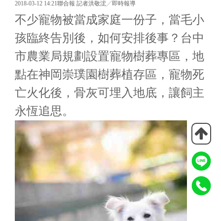
2018-03-12 14:21聯合報 記者洪敬浤╱即時報導
不少寵物被當成家庭一份子，當毛小
孩臨終告別後，如何安排後事？台中
市農業局規劃設置寵物樹葬專區，地
點在神岡崇璞園樹葬植存區，寵物死
亡火化後，骨灰可埋入地底，讓飼主
永恆追思。