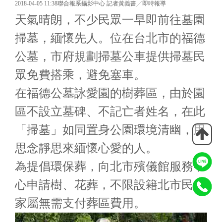
2018-04-05 11:38聯合報系攝影中心 記者黃義書╱即時報導
天氣晴朗，不少民眾一早即前往墓園
掃墓，緬懷先人。位在台北市的福德
公墓，市府規劃掃墓公車提供掃墓民
眾免費搭乘，避免塞車。
在福德公墓詠愛園的樹葬區，由於園
區不設立墓碑、不記亡者姓名，在此
「掃墓」如同置身公園環境清幽，用
思念靜思來緬懷心愛的人。
為提倡環保葬，向北市殯儀館服務中
心申請樹、花葬，不限設籍北市民，
家屬無需支付葬區費用。