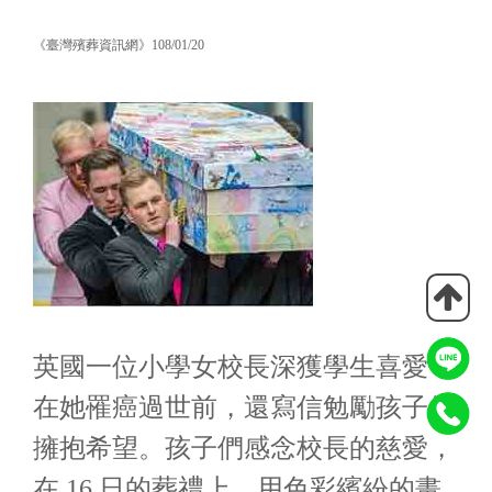
《臺灣殯葬資訊網》108/01/20
英國一位小學女校長深獲學生喜愛，
在她罹癌過世前，還寫信勉勵孩子們
擁抱希望。孩子們感念校長的慈愛，
在 16 日的葬禮上，用色彩繽紛的畫