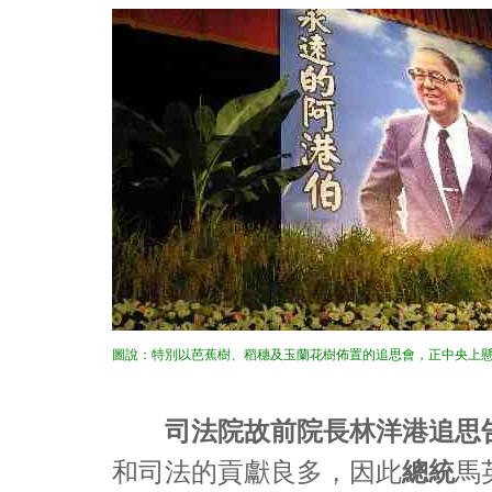
圖說：特別以芭蕉樹、稻穗及玉蘭花樹佈置的追思會，正中央上懸
司法院故前院長林洋港追思
和司法的貢獻良多，因此
總統
馬