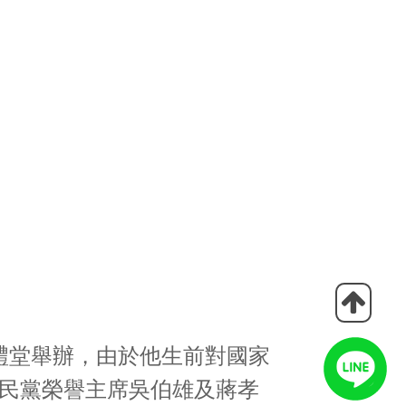
大禮堂舉辦，由於他生前對國家
民黨榮譽主席吳伯雄及蔣孝