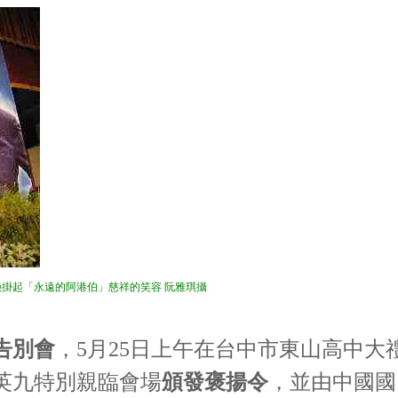
掛起「永遠的阿港伯」慈祥的笑容 阮雅琪攝
告別會
，5月25日上午在台中市東山高中
英九特別親臨會場
頒發褒揚令
，並由中國國