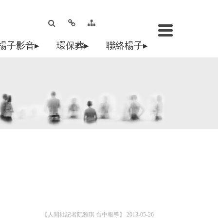
楊子影音▸
環保葬▸
聯絡楊子▸
【人間社記者阮雅琪 台中報導】 2013-05-26