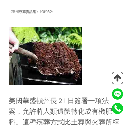
《臺灣殯葬資訊網》108/05/24
美國華盛頓州長 21 日簽署一項法
案，允許將人類遺體轉化成有機肥
料。這種殯葬方式比土葬與火葬所釋