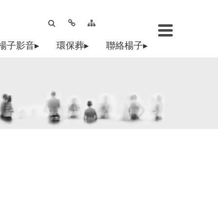
楊子影音▸
環保葬▸
聯絡楊子▸