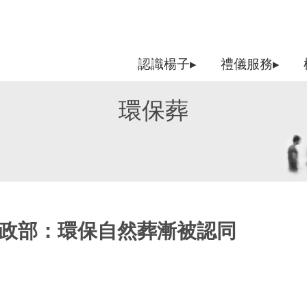
認識楊子▸
禮儀服務▸
環保葬
內政部：環保自然葬漸被認同