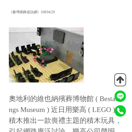
《臺灣殯葬資訊網》108/04/29
奧地利的維也納殯葬博物館 ( Bestattu
ngs Museum ) 近日用樂高 ( LEGO )
積木推出一款喪禮主題的積木玩具，
引起網路廣泛討論。樂高公司聲明，