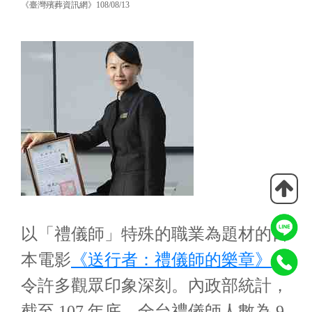
《臺灣殯葬資訊網》108/08/13
以「禮儀師」特殊的職業為題材的日
本電影
《送行者：禮儀師的樂章》
，
令許多觀眾印象深刻。內政部統計，
截至 107 年底，全台禮儀師人數為 9