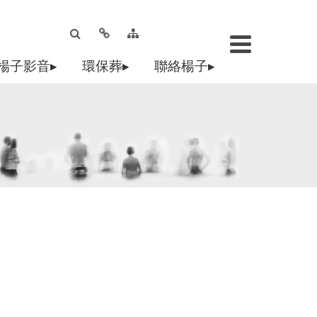
楊子影音▸
環保葬▸
聯絡楊子▸