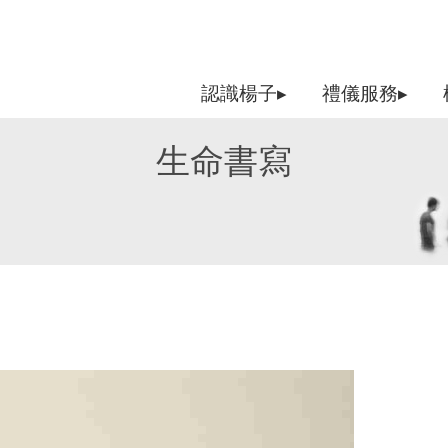
認識楊子▸
禮儀服務▸
生命書寫