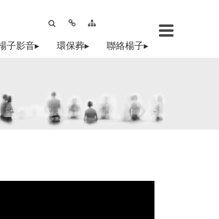
楊子影音▸
環保葬▸
聯絡楊子▸