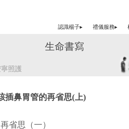
認識楊子▸
禮儀服務▸
生命書寫
安寧照護
插鼻胃管的再省思(上)
的再省思（一）