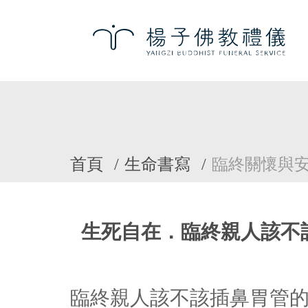
首頁
生命書寫
臨終關懷與
生死自在．臨終親人該不該
臨終親人該不該插鼻胃管