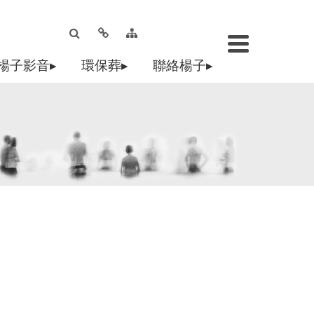
楊子影音▸
環保葬▸
聯絡楊子▸