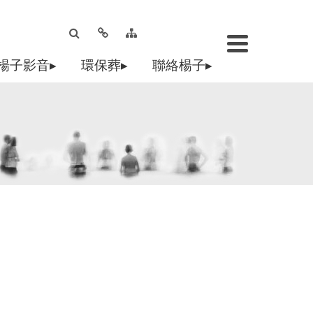
楊子影音▸
環保葬▸
聯絡楊子▸