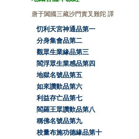
唐于闐國三藏沙門實叉難陀 譯
忉利天宮神通品第一
分身集會品第二
觀眾生業緣品第三
閻浮眾生業感品第四
地獄名號品第五
如來讚歎品第六
利益存亡品第七
閻羅王眾讚歎品第八
稱佛名號品第九
校量布施功德緣品第十