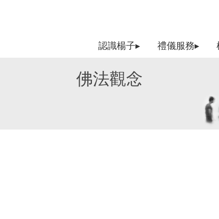
認識楊子▸
禮儀服務▸
佛法觀念