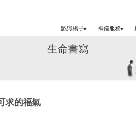
認識楊子▸
禮儀服務▸
生命書寫
可求的福氣