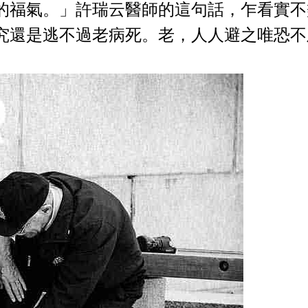
的福氣。」許瑞云醫師的這句話，乍看實不
究還是逃不過老病死。老，人人避之唯恐不