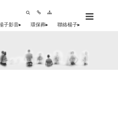
楊子影音▸
環保葬▸
聯絡楊子▸