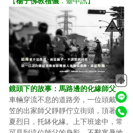
【
楊子佛教禮儀
．臺中訊】
鏡頭下的故事：馬路邊的化緣師父
車輛穿流不息的道路旁，一位頭戴斗
笠的出家師父靜靜佇立街頭，頂著炎
夏烈日，托缽化緣。上下班途中，常
可見到這位師父的身影，不辭寒暑地