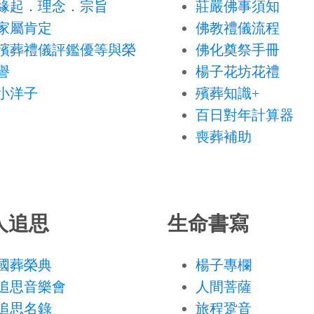
緣起．理念．宗旨
莊嚴佛事須知
家屬肯定
佛教禮儀流程
殯葬禮儀評鑑優等與榮
佛化奠祭手冊
譽
楊子花坊花禮
小洋子
殯葬知識+
百日對年計算器
喪葬補助
人追思
生命書寫
國葬榮典
楊子專欄
追思音樂會
人間菩薩
追思名錄
旅程跫音